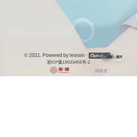
© 2021. Powered by leorain
·
·
github
6
顶部
展开
浙ICP备19033456号-2
博客录
中文博客列表导航项目
个站商店
博客说
OurBlogs
十年之约
开往-友链接力
茶ICP备2025080067号