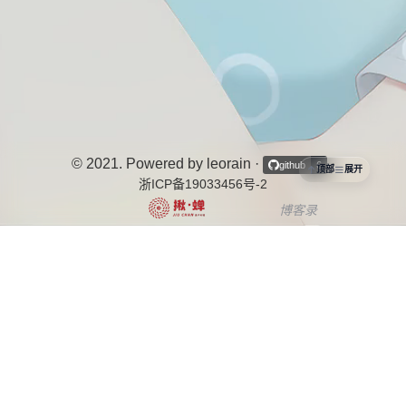
© 2021. Powered by leorain
·
·
github
6
顶部
展开
浙ICP备19033456号-2
博客录
中文博客列表导航项目
个站商店
博客说
OurBlogs
十年之约
开往-友链接力
茶ICP备2025080067号