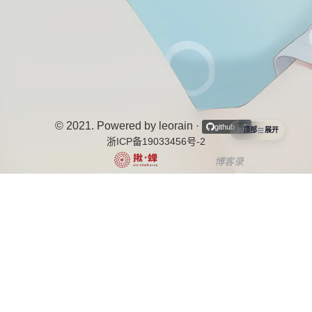
© 2021. Powered by leorain
·
·
github
6
顶部
展开
浙ICP备19033456号-2
博客录
中文博客列表导航项目
个站商店
博客说
OurBlogs
十年之约
开往-友链接力
茶ICP备2025080067号