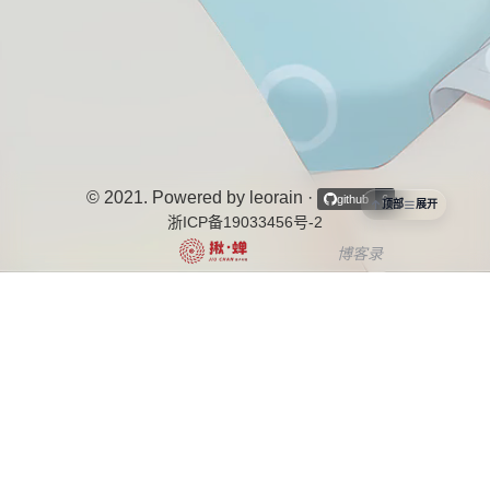
© 2021. Powered by leorain
·
·
github
6
顶部
展开
浙ICP备19033456号-2
博客录
中文博客列表导航项目
个站商店
博客说
OurBlogs
十年之约
开往-友链接力
茶ICP备2025080067号