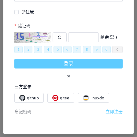
记住我
验证码
剩余 53 s
展开
展开
1
2
3
4
5
6
7
8
9
0
登录
or
三方登录
github
gitee
linuxdo
忘记密码
立即注册