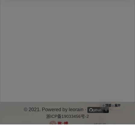
顶部
展开
© 2021. Powered by leorain
·
·
github
6
浙ICP备19033456号-2
博客录